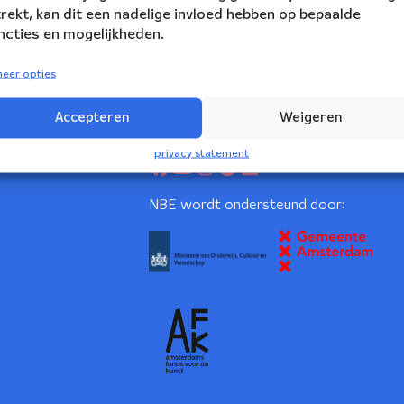
trekt, kan dit een nadelige invloed hebben op bepaalde
ncties en mogelijkheden.
eer opties
Accepteren
Weigeren
volg ons:
rs Ensemble
privacy statement
2
NBE wordt ondersteund door: