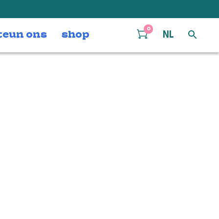
0
teun ons
shop
NL
 and dance with
.