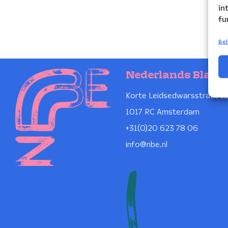
in
fu
Beh
Nederlands Blaze
Korte Leidsedwarsstraat 1
1017 RC Amsterdam
+31(0)20 623 78 06
info@nbe.nl