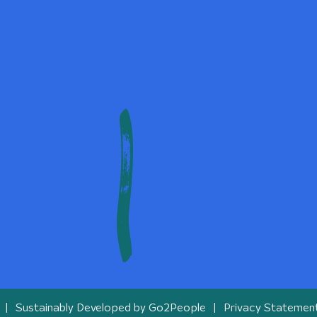
Sustainably Developed by
Go2People
Privacy Statemen