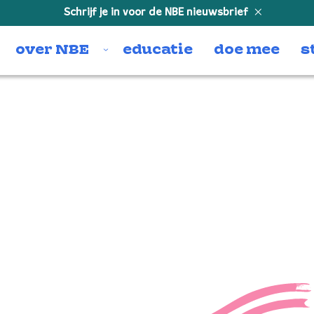
Schrijf je in voor de NBE nieuwsbrief
over NBE
educatie
doe mee
s
Rise up
me
“Rise up and dance with me”