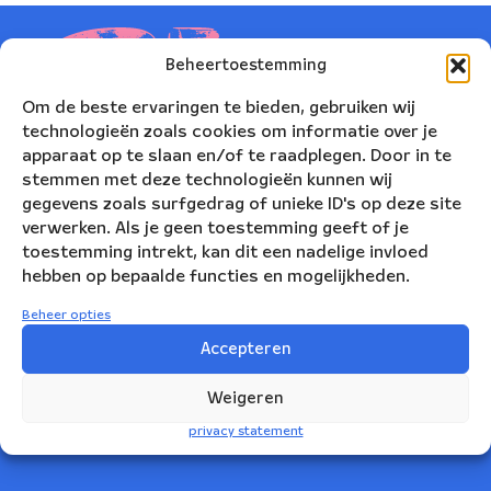
Beheertoestemming
Om de beste ervaringen te bieden, gebruiken wij
technologieën zoals cookies om informatie over je
apparaat op te slaan en/of te raadplegen. Door in te
stemmen met deze technologieën kunnen wij
gegevens zoals surfgedrag of unieke ID's op deze site
verwerken. Als je geen toestemming geeft of je
toestemming intrekt, kan dit een nadelige invloed
hebben op bepaalde functies en mogelijkheden.
Nederlands Blazers Ensemble
Beheer opties
Korte Leidsedwarsstraat 12
Accepteren
1017 RC Amsterdam
Weigeren
+31(0)20 623 78 06
privacy statement
info@nbe.nl