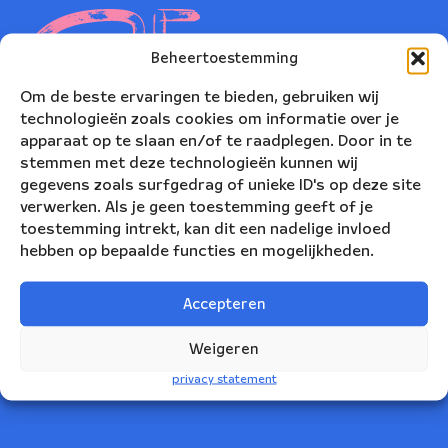
Beheertoestemming
Om de beste ervaringen te bieden, gebruiken wij
technologieën zoals cookies om informatie over je
apparaat op te slaan en/of te raadplegen. Door in te
stemmen met deze technologieën kunnen wij
gegevens zoals surfgedrag of unieke ID's op deze site
verwerken. Als je geen toestemming geeft of je
toestemming intrekt, kan dit een nadelige invloed
hebben op bepaalde functies en mogelijkheden.
Nederlands Blazers Ensemble
Korte Leidsedwarsstraat 12
Accepteren
1017 RC Amsterdam
Weigeren
+31(0)20 623 78 06
privacy statement
info@nbe.nl