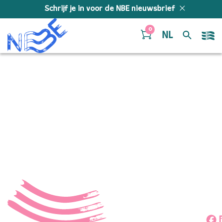
Doorgaan naar inhoud
Schrijf je in voor de NBE nieuwsbrief
0
NL
54241701414_f0cffa8f12
(1)
jongNBE 2025 foto Peter Lodder
Deel