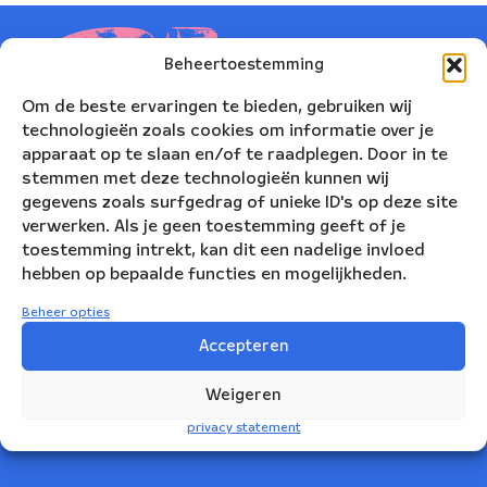
Beheertoestemming
Om de beste ervaringen te bieden, gebruiken wij
technologieën zoals cookies om informatie over je
apparaat op te slaan en/of te raadplegen. Door in te
stemmen met deze technologieën kunnen wij
gegevens zoals surfgedrag of unieke ID's op deze site
verwerken. Als je geen toestemming geeft of je
toestemming intrekt, kan dit een nadelige invloed
hebben op bepaalde functies en mogelijkheden.
Nederlands Blazers Ensemble
Beheer opties
Korte Leidsedwarsstraat 12
Accepteren
1017 RC Amsterdam
Weigeren
+31(0)20 623 78 06
privacy statement
info@nbe.nl