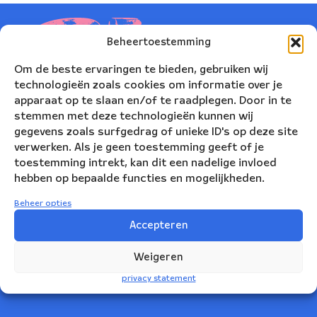
Beheertoestemming
Om de beste ervaringen te bieden, gebruiken wij
technologieën zoals cookies om informatie over je
apparaat op te slaan en/of te raadplegen. Door in te
stemmen met deze technologieën kunnen wij
gegevens zoals surfgedrag of unieke ID's op deze site
verwerken. Als je geen toestemming geeft of je
toestemming intrekt, kan dit een nadelige invloed
hebben op bepaalde functies en mogelijkheden.
Nederlands Blazers Ensemble
Beheer opties
Korte Leidsedwarsstraat 12
Accepteren
1017 RC Amsterdam
Weigeren
+31(0)20 623 78 06
privacy statement
info@nbe.nl