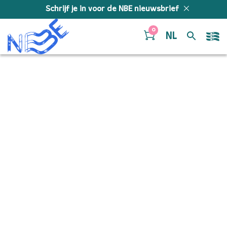
Doorgaan naar inhoud
Schrijf je in voor de NBE nieuwsbrief
0
NL
52088395562_06ca7a055