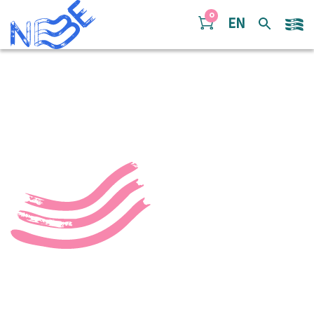
Doorgaan naar inhoud
0
EN
03