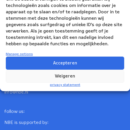
technologieën zoals cookies om informatie over je
apparaat op te slaan en/of te raadplegen. Door in te
stemmen met deze technologieën kunnen wij
gegevens zoals surfgedrag of unieke ID's op deze site
verwerken. Als je geen toestemming geeft of je
toestemming intrekt, kan dit een nadelige invloed
hebben op bepaalde functies en mogelijkheden.
Nederlandse Blazers Ensemble
Manage options
Accepteren
Korte Leidsedwarsstraat 12
1017 RC Amsterdam
Weigeren
+31(0)20 623 78 06
privacy statement
info@nbe.nl
follow us:
NBE is supported by: