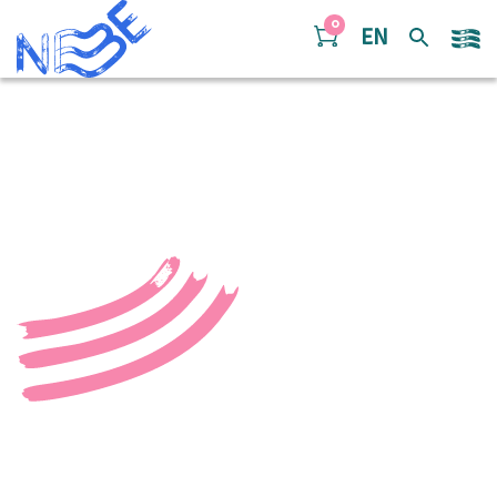
Doorgaan naar inhoud
0
EN
55261130075_ab45cc488