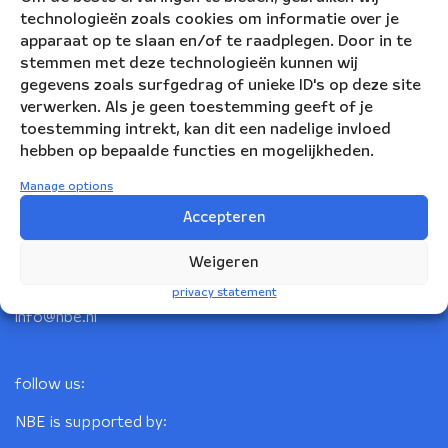
technologieën zoals cookies om informatie over je
apparaat op te slaan en/of te raadplegen. Door in te
stemmen met deze technologieën kunnen wij
gegevens zoals surfgedrag of unieke ID's op deze site
verwerken. Als je geen toestemming geeft of je
toestemming intrekt, kan dit een nadelige invloed
hebben op bepaalde functies en mogelijkheden.
Nederlandse Blazers Ensemble
Manage options
Accepteren
Korte Leidsedwarsstraat 12
1017 RC Amsterdam
Weigeren
+31(0)20 623 78 06
privacy statement
info@nbe.nl
follow us:
NBE is supported by: