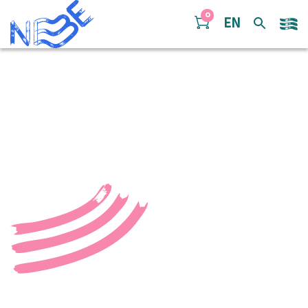
Doorgaan naar inhoud
0
EN
NBElive 0001 Under the
Green Time