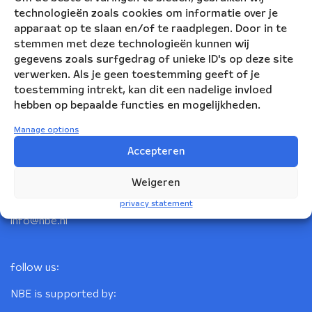
technologieën zoals cookies om informatie over je
apparaat op te slaan en/of te raadplegen. Door in te
stemmen met deze technologieën kunnen wij
gegevens zoals surfgedrag of unieke ID's op deze site
verwerken. Als je geen toestemming geeft of je
toestemming intrekt, kan dit een nadelige invloed
hebben op bepaalde functies en mogelijkheden.
Nederlandse Blazers Ensemble
Manage options
Accepteren
Korte Leidsedwarsstraat 12
1017 RC Amsterdam
Weigeren
+31(0)20 623 78 06
privacy statement
info@nbe.nl
follow us:
NBE is supported by: