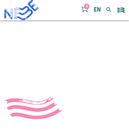
Doorgaan naar inhoud
0
EN
20140201_210912000_Rem
Nederland, Rotterdam, 01-02-2014 Nederlands Blazers Ense
met hart en ziel. Bedankconcert voor Prinses Beatrix in Ahoy
leiding: Bart Schneemann Photography: Remke Spijkers