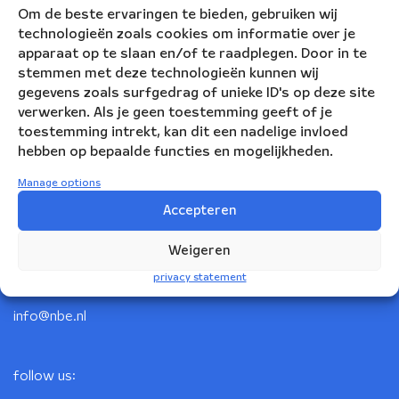
Om de beste ervaringen te bieden, gebruiken wij
technologieën zoals cookies om informatie over je
apparaat op te slaan en/of te raadplegen. Door in te
stemmen met deze technologieën kunnen wij
gegevens zoals surfgedrag of unieke ID's op deze site
verwerken. Als je geen toestemming geeft of je
toestemming intrekt, kan dit een nadelige invloed
hebben op bepaalde functies en mogelijkheden.
Manage options
Nederlandse Blazers Ensemble
Accepteren
Korte Leidsedwarsstraat 12
Weigeren
1017 RC Amsterdam
privacy statement
+31(0)20 623 78 06
info@nbe.nl
follow us: