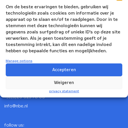
Om de beste ervaringen te bieden, gebruiken wij
technologieën zoals cookies om informatie over je
apparaat op te slaan en/of te raadplegen. Door in te
stemmen met deze technologieën kunnen wij
gegevens zoals surfgedrag of unieke ID's op deze site
verwerken. Als je geen toestemming geeft of je
toestemming intrekt, kan dit een nadelige invloed
hebben op bepaalde functies en mogelijkheden.
Manage options
Nederlandse Blazers Ensemble
Accepteren
Korte Leidsedwarsstraat 12
Weigeren
1017 RC Amsterdam
privacy statement
+31(0)20 623 78 06
info@nbe.nl
follow us: