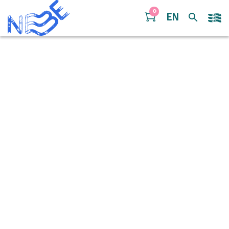
Doorgaan naar inhoud
0
EN
54238044996_a03e0fb34