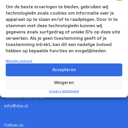
Om de beste ervaringen te bieden, gebruiken wij
technologieën zoals cookies om informatie over je
apparaat op te slaan en/of te raadplegen. Door in te
stemmen met deze technologieën kunnen wij
gegevens zoals surfgedrag of unieke ID's op deze site
verwerken. Als je geen toestemming geeft of je
toestemming intrekt, kan dit een nadelige invloed
hebben op bepaalde functies en mogelijkheden.
Manage options
Nederlandse Blazers Ensemble
Accepteren
Korte Leidsedwarsstraat 12
Weigeren
1017 RC Amsterdam
privacy statement
+31(0)20 623 78 06
info@nbe.nl
follow us: