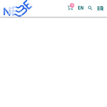
Doorgaan naar inhoud
0
EN
54238456450_6c738a1f3