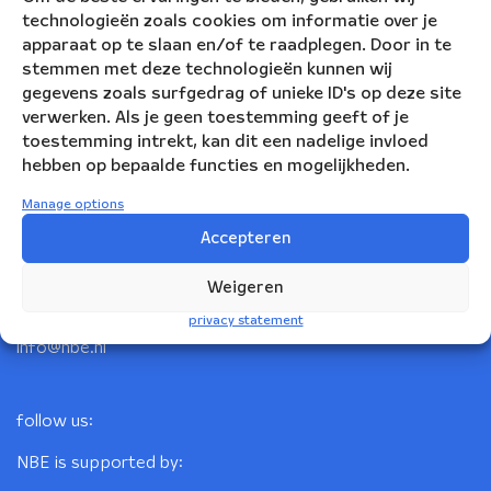
technologieën zoals cookies om informatie over je
apparaat op te slaan en/of te raadplegen. Door in te
stemmen met deze technologieën kunnen wij
gegevens zoals surfgedrag of unieke ID's op deze site
verwerken. Als je geen toestemming geeft of je
toestemming intrekt, kan dit een nadelige invloed
hebben op bepaalde functies en mogelijkheden.
Nederlandse Blazers Ensemble
Manage options
Accepteren
Korte Leidsedwarsstraat 12
1017 RC Amsterdam
Weigeren
+31(0)20 623 78 06
privacy statement
info@nbe.nl
follow us:
NBE is supported by: