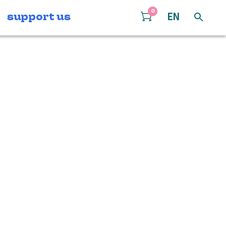
0
support us
EN
3b-e367-4694-
6d28cc304fc