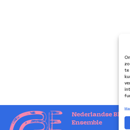
Om
zo
te
ku
ve
in
fu
Ma
Nederlandse Blaz
Ensemble