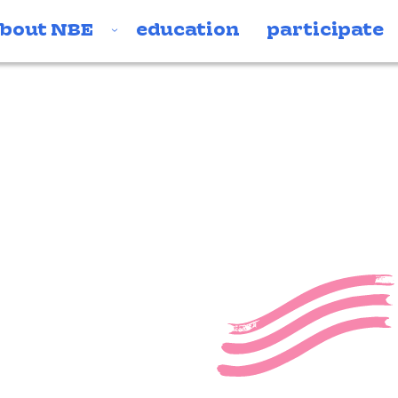
bout NBE
education
participate
cfa85d
b669-0