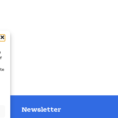
n
f
ite
Newsletter