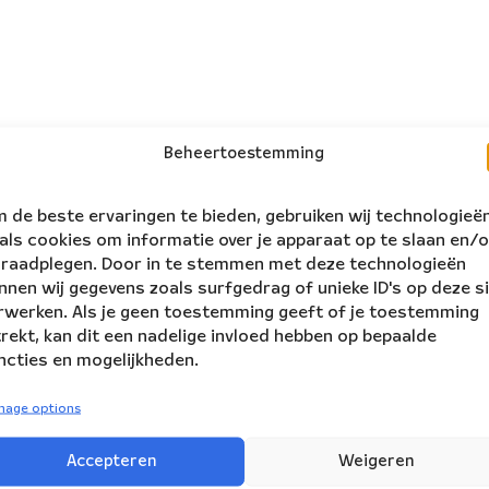
Beheertoestemming
 de beste ervaringen te bieden, gebruiken wij technologieë
als cookies om informatie over je apparaat op te slaan en/o
 raadplegen. Door in te stemmen met deze technologieën
nnen wij gegevens zoals surfgedrag of unieke ID's op deze s
rwerken. Als je geen toestemming geeft of je toestemming
trekt, kan dit een nadelige invloed hebben op bepaalde
ncties en mogelijkheden.
nage options
follow us:
ers
Accepteren
Weigeren
NBE is supported by: