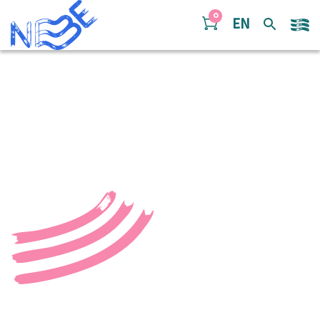
Doorgaan naar inhoud
0
EN
44687DFC-BA59-4B91-
98C1-8AE98732BC28