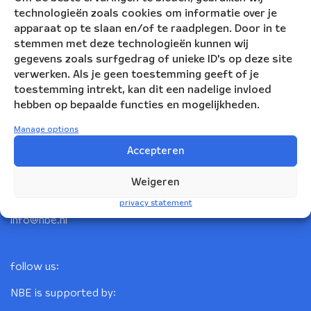
technologieën zoals cookies om informatie over je
apparaat op te slaan en/of te raadplegen. Door in te
stemmen met deze technologieën kunnen wij
gegevens zoals surfgedrag of unieke ID's op deze site
verwerken. Als je geen toestemming geeft of je
toestemming intrekt, kan dit een nadelige invloed
hebben op bepaalde functies en mogelijkheden.
Nederlandse Blazers Ensemble
Manage options
Accepteren
Korte Leidsedwarsstraat 12
1017 RC Amsterdam
Weigeren
+31(0)20 623 78 06
privacy statement
info@nbe.nl
follow us:
NBE is supported by: