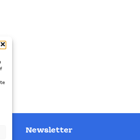
n
f
ite
Newsletter