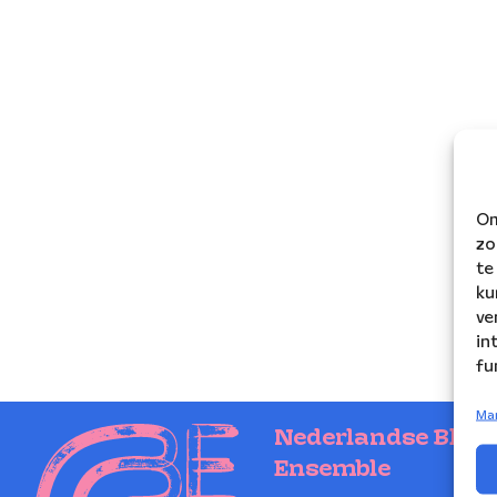
Om
zo
te
ku
ve
in
fu
Ma
Nederlandse Blaz
Ensemble