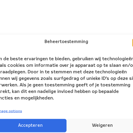
Beheertoestemming
 de beste ervaringen te bieden, gebruiken wij technologieë
als cookies om informatie over je apparaat op te slaan en/o
 raadplegen. Door in te stemmen met deze technologieën
nnen wij gegevens zoals surfgedrag of unieke ID's op deze s
rwerken. Als je geen toestemming geeft of je toestemming
trekt, kan dit een nadelige invloed hebben op bepaalde
ncties en mogelijkheden.
nage options
follow us:
ers
Accepteren
Weigeren
NBE is supported by: