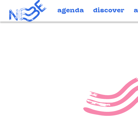
Doorgaan naar inhoud
agenda
discover
a
joni ed