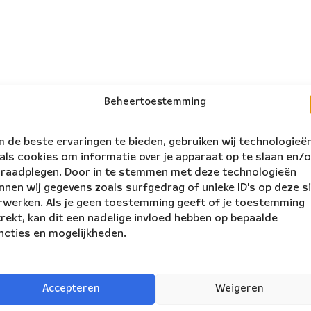
Beheertoestemming
 de beste ervaringen te bieden, gebruiken wij technologieë
als cookies om informatie over je apparaat op te slaan en/o
 raadplegen. Door in te stemmen met deze technologieën
nnen wij gegevens zoals surfgedrag of unieke ID's op deze s
rwerken. Als je geen toestemming geeft of je toestemming
trekt, kan dit een nadelige invloed hebben op bepaalde
ncties en mogelijkheden.
follow us:
ers
Accepteren
Weigeren
NBE is supported by: