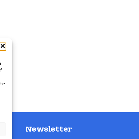
n
f
ite
Newsletter