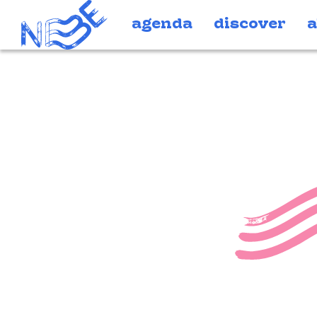
Doorgaan naar inhoud
agenda
discover
a
IMG