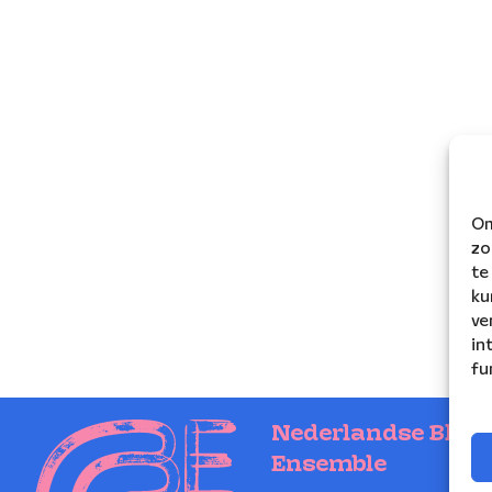
Om
zo
te
ku
ve
in
fu
Nederlandse Blaz
Ensemble