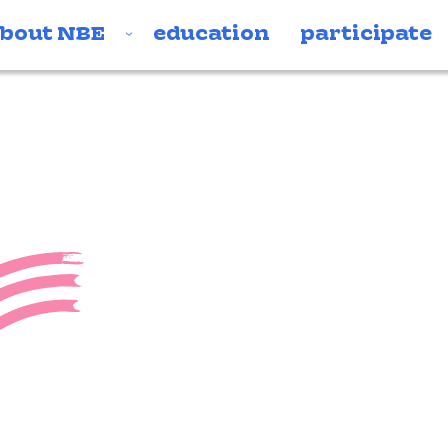
bout NBE
education
participate
_0412