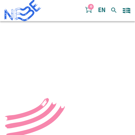
Doorgaan naar inhoud
0
EN
Prelude en Fuga –
Matthijs Docquier
“Prelude en Fuga – Matthijs Docquier”.