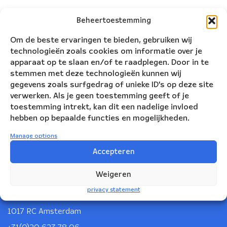
Beheertoestemming
Om de beste ervaringen te bieden, gebruiken wij
technologieën zoals cookies om informatie over je
apparaat op te slaan en/of te raadplegen. Door in te
stemmen met deze technologieën kunnen wij
gegevens zoals surfgedrag of unieke ID's op deze site
verwerken. Als je geen toestemming geeft of je
toestemming intrekt, kan dit een nadelige invloed
hebben op bepaalde functies en mogelijkheden.
Manage options
Accepteren
Nederlandse Blazers Ensemble
Weigeren
privacy statement
Korte Leidsedwarsstraat 12
1017 RC Amsterdam