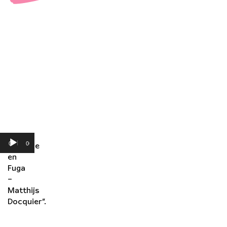
Audio
Player
00:00
00:00
“Prelude
en
Fuga
–
Matthijs
Docquier”.