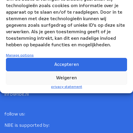
technologieën zoals cookies om informatie over je
apparaat op te slaan en/of te raadplegen. Door in te
stemmen met deze technologieën kunnen wij
gegevens zoals surfgedrag of unieke ID's op deze site
verwerken. Als je geen toestemming geeft of je
toestemming intrekt, kan dit een nadelige invloed
hebben op bepaalde functies en mogelijkheden.
Nederlandse Blazers Ensemble
Manage options
Accepteren
Korte Leidsedwarsstraat 12
1017 RC Amsterdam
Weigeren
+31(0)20 623 78 06
privacy statement
info@nbe.nl
follow us:
NBE is supported by: