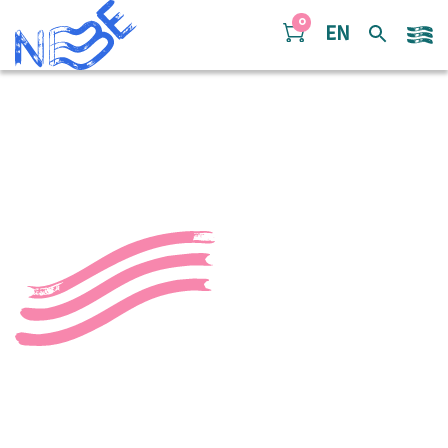
Doorgaan naar inhoud
0
EN
Nanja