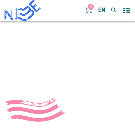
Doorgaan naar inhoud
0
EN
Dancing Flowers – Noud
Nolet
“Dancing Flowers – Noud Nolet”.