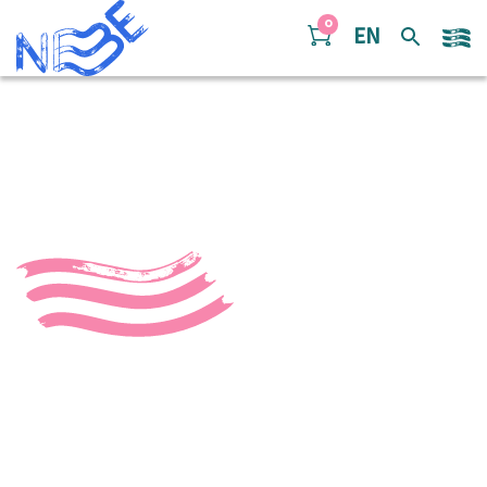
Doorgaan naar inhoud
0
EN
Sibrand