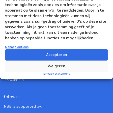
technologieën zoals cookies om informatie over je
apparaat op te slaan en/of te raadplegen. Door in te
stemmen met deze technologieën kunnen wij
gegevens zoals surfgedrag of unieke ID's op deze site
verwerken. Als je geen toestemming geeft of je
toestemming intrekt, kan dit een nadelige invloed
hebben op bepaalde functies en mogelijkheden.
Nederlandse Blazers Ensemble
Manage options
Accepteren
Korte Leidsedwarsstraat 12
1017 RC Amsterdam
Weigeren
+31(0)20 623 78 06
privacy statement
info@nbe.nl
follow us:
NBE is supported by: