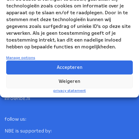
technologieën zoals cookies om informatie over je
apparaat op te slaan en/of te raadplegen. Door in te
stemmen met deze technologieën kunnen wij
gegevens zoals surfgedrag of unieke ID's op deze site
verwerken. Als je geen toestemming geeft of je
toestemming intrekt, kan dit een nadelige invloed
hebben op bepaalde functies en mogelijkheden.
Nederlandse Blazers Ensemble
Manage options
Accepteren
Korte Leidsedwarsstraat 12
1017 RC Amsterdam
Weigeren
+31(0)20 623 78 06
privacy statement
info@nbe.nl
follow us:
NBE is supported by: