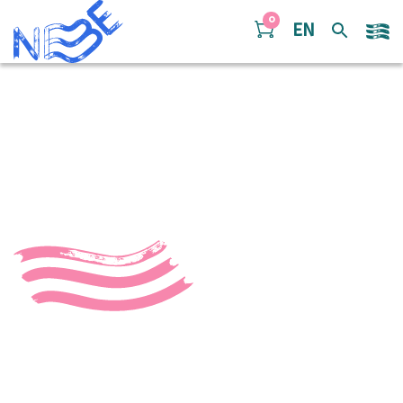
Doorgaan naar inhoud
0
EN
E7998CB9-C1C7-4DB6-
A730-F4661A69CA33