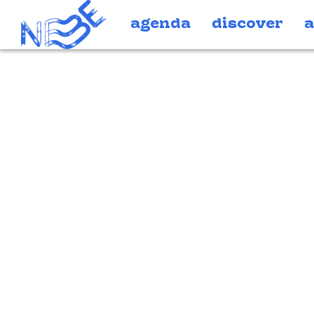
Doorgaan naar inhoud
agenda
discover
a
shop-title