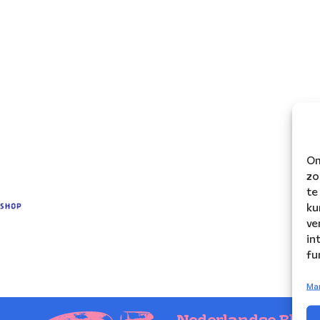
Om
zo
te
ku
ve
in
fu
Ma