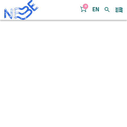
Doorgaan naar inhoud
0
EN
Balkea jongjongNBE
2017 auditie – altsax