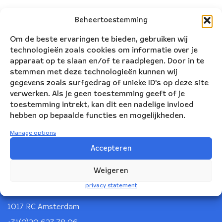
Beheertoestemming
Om de beste ervaringen te bieden, gebruiken wij
technologieën zoals cookies om informatie over je
apparaat op te slaan en/of te raadplegen. Door in te
stemmen met deze technologieën kunnen wij
gegevens zoals surfgedrag of unieke ID's op deze site
verwerken. Als je geen toestemming geeft of je
toestemming intrekt, kan dit een nadelige invloed
hebben op bepaalde functies en mogelijkheden.
Manage options
Accepteren
Nederlandse Blazers Ensemble
Weigeren
privacy statement
Korte Leidsedwarsstraat 12
1017 RC Amsterdam