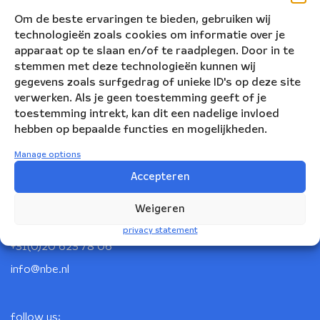
Om de beste ervaringen te bieden, gebruiken wij
technologieën zoals cookies om informatie over je
apparaat op te slaan en/of te raadplegen. Door in te
stemmen met deze technologieën kunnen wij
gegevens zoals surfgedrag of unieke ID's op deze site
verwerken. Als je geen toestemming geeft of je
toestemming intrekt, kan dit een nadelige invloed
hebben op bepaalde functies en mogelijkheden.
Manage options
Nederlandse Blazers Ensemble
Accepteren
Korte Leidsedwarsstraat 12
Weigeren
1017 RC Amsterdam
privacy statement
+31(0)20 623 78 06
info@nbe.nl
follow us: