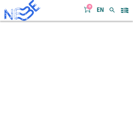
Doorgaan naar inhoud
0
EN
Carinhoso – Full score