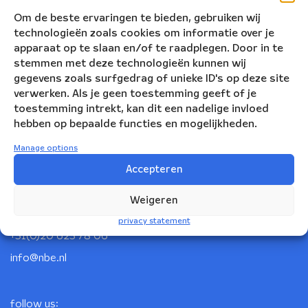
Om de beste ervaringen te bieden, gebruiken wij
technologieën zoals cookies om informatie over je
apparaat op te slaan en/of te raadplegen. Door in te
stemmen met deze technologieën kunnen wij
gegevens zoals surfgedrag of unieke ID's op deze site
verwerken. Als je geen toestemming geeft of je
toestemming intrekt, kan dit een nadelige invloed
hebben op bepaalde functies en mogelijkheden.
Manage options
Nederlandse Blazers Ensemble
Accepteren
Korte Leidsedwarsstraat 12
Weigeren
1017 RC Amsterdam
privacy statement
+31(0)20 623 78 06
info@nbe.nl
follow us: