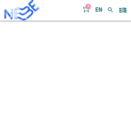
Doorgaan naar inhoud
0
EN
NaieChuppe – Basgitaar