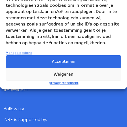
technologieën zoals cookies om informatie over je
apparaat op te slaan en/of te raadplegen. Door in te
stemmen met deze technologieën kunnen wij
gegevens zoals surfgedrag of unieke ID's op deze site
verwerken. Als je geen toestemming geeft of je
toestemming intrekt, kan dit een nadelige invloed
hebben op bepaalde functies en mogelijkheden.
Nederlandse Blazers Ensemble
Manage options
Accepteren
Korte Leidsedwarsstraat 12
1017 RC Amsterdam
Weigeren
+31(0)20 623 78 06
privacy statement
info@nbe.nl
follow us:
NBE is supported by: