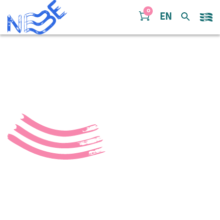
Doorgaan naar inhoud
0
EN
jury