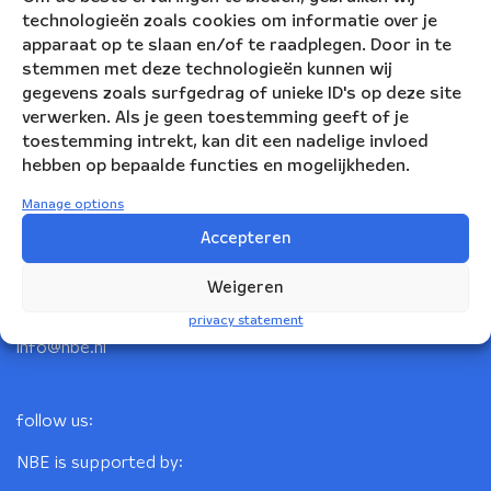
technologieën zoals cookies om informatie over je
apparaat op te slaan en/of te raadplegen. Door in te
stemmen met deze technologieën kunnen wij
gegevens zoals surfgedrag of unieke ID's op deze site
verwerken. Als je geen toestemming geeft of je
toestemming intrekt, kan dit een nadelige invloed
hebben op bepaalde functies en mogelijkheden.
Nederlandse Blazers Ensemble
Manage options
Accepteren
Korte Leidsedwarsstraat 12
1017 RC Amsterdam
Weigeren
+31(0)20 623 78 06
privacy statement
info@nbe.nl
follow us:
NBE is supported by: