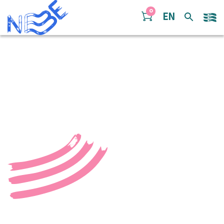
Doorgaan naar inhoud
0
EN
LucasKemper_Oranjewou
16