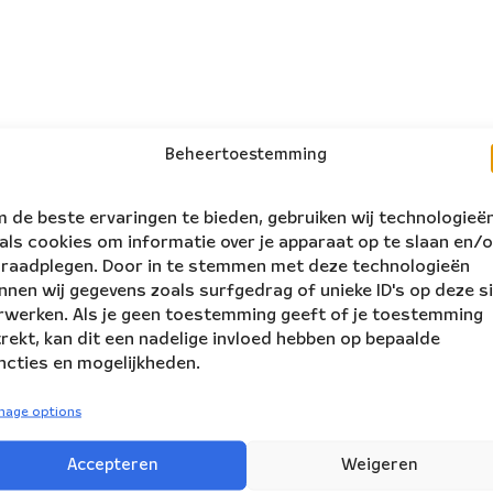
Beheertoestemming
 de beste ervaringen te bieden, gebruiken wij technologieë
als cookies om informatie over je apparaat op te slaan en/o
 raadplegen. Door in te stemmen met deze technologieën
nnen wij gegevens zoals surfgedrag of unieke ID's op deze s
rwerken. Als je geen toestemming geeft of je toestemming
trekt, kan dit een nadelige invloed hebben op bepaalde
ncties en mogelijkheden.
nage options
follow us:
ers
Accepteren
Weigeren
NBE is supported by: