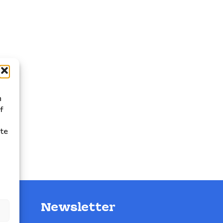
n
f
ite
Newsletter