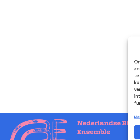
Om
zo
te
ku
ve
in
fu
Ma
Nederlandse Blaz
Ensemble