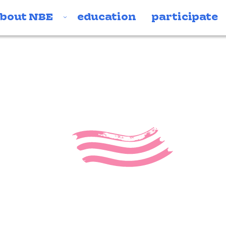
bout NBE
education
participate
nieuwsberi