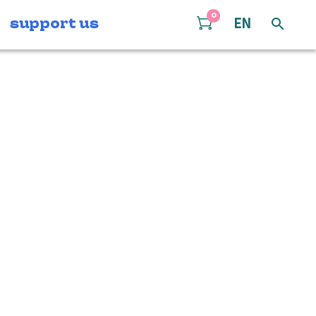
0
support us
EN
cht Peer