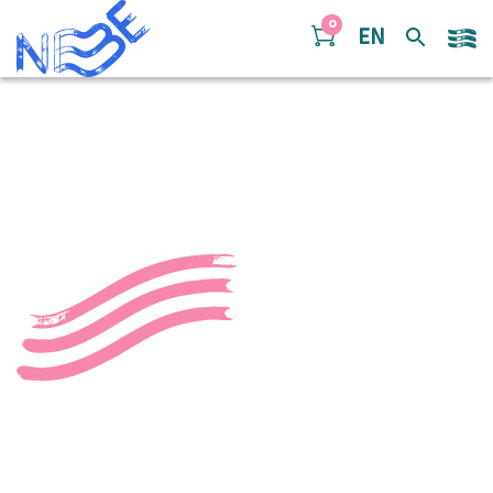
Doorgaan naar inhoud
0
EN
PLF_3248