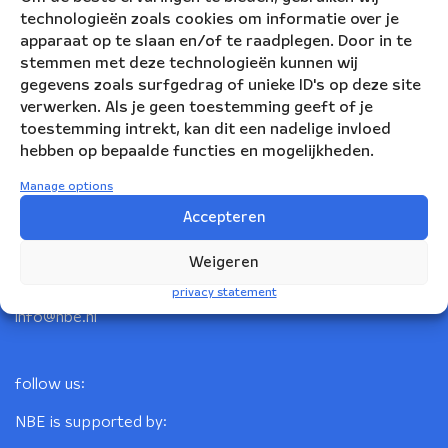
technologieën zoals cookies om informatie over je
apparaat op te slaan en/of te raadplegen. Door in te
stemmen met deze technologieën kunnen wij
gegevens zoals surfgedrag of unieke ID's op deze site
verwerken. Als je geen toestemming geeft of je
toestemming intrekt, kan dit een nadelige invloed
hebben op bepaalde functies en mogelijkheden.
Nederlandse Blazers Ensemble
Manage options
Accepteren
Korte Leidsedwarsstraat 12
1017 RC Amsterdam
Weigeren
+31(0)20 623 78 06
privacy statement
info@nbe.nl
follow us:
NBE is supported by: