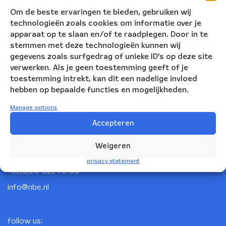
Om de beste ervaringen te bieden, gebruiken wij
technologieën zoals cookies om informatie over je
apparaat op te slaan en/of te raadplegen. Door in te
stemmen met deze technologieën kunnen wij
gegevens zoals surfgedrag of unieke ID's op deze site
verwerken. Als je geen toestemming geeft of je
toestemming intrekt, kan dit een nadelige invloed
hebben op bepaalde functies en mogelijkheden.
Manage options
Nederlandse Blazers Ensemble
Accepteren
Korte Leidsedwarsstraat 12
Weigeren
1017 RC Amsterdam
privacy statement
+31(0)20 623 78 06
info@nbe.nl
follow us: