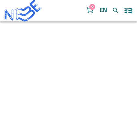
Doorgaan naar inhoud
0
EN
test steun partners