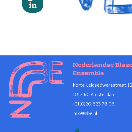
in
Nederlandse Blaz
Ensemble
Korte Leidsedwarsstraat 1
1017 RC Amsterdam
+31(0)20 623 78 06
info@nbe.nl