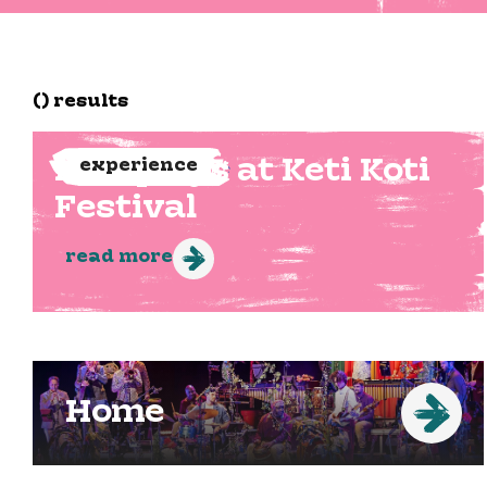
() results
NBE plays at Keti Koti
experience
Festival
read more
Home