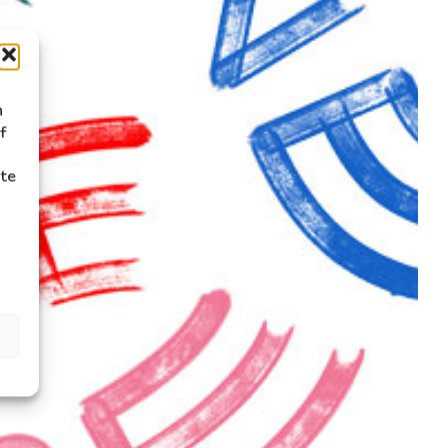
n
f
ite