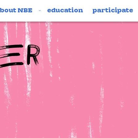
bout NBE
education
participate