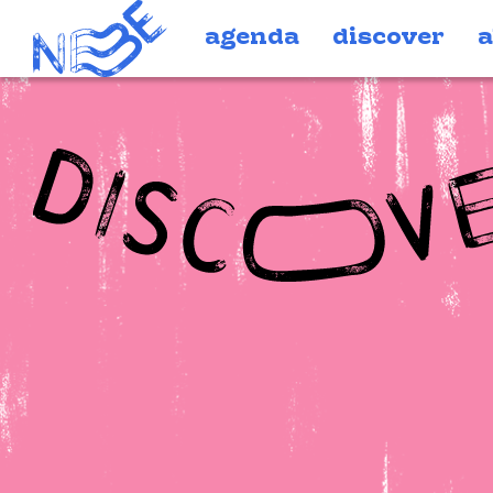
Doorgaan naar inhoud
agenda
discover
a
Discover