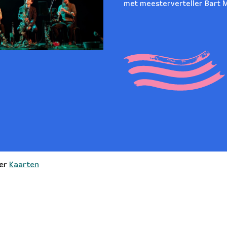
met meesterverteller Bart 
ter
Kaarten