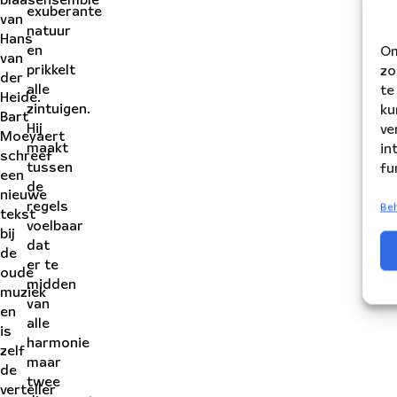
blaasensemble
exuberante
van
natuur
Hans
en
Om
van
prikkelt
zo
der
alle
te
Heide.
zintuigen.
ku
Bart
Hij
ve
Moeyaert
maakt
in
schreef
tussen
fu
een
de
nieuwe
regels
Beh
tekst
voelbaar
bij
dat
de
er te
oude
midden
muziek
van
en
alle
is
harmonie
zelf
maar
de
twee
verteller