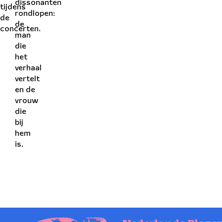
dissonanten
tijdens
rondlopen:
de
de
concerten.
man
die
het
verhaal
vertelt
en de
vrouw
die
bij
hem
is.