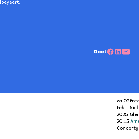
Moeyaert.
Deel
zo 02
fot
feb
Nic
2025
Gle
20:15
Am
Concert