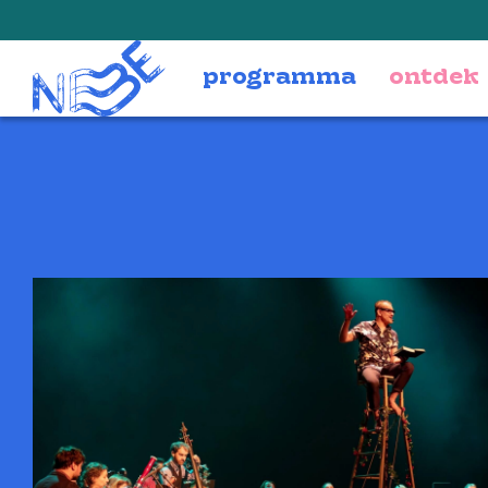
Doorgaan naar inhoud
programma
ontdek