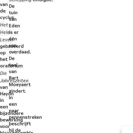
van
De
de
tuin
cyclus
van
Het
Eden
Hele
is er
Leven
één
van
gebaseerd
overdaad.
op
De
het
taal
oratorium
Die
van
Bart
Jahreszeiten
Moeyaert
van
zindert.
Haydn
In
in
een
een
paar
bijzondere
pennenstreken
bewerking
beschrijft
voor
hij de