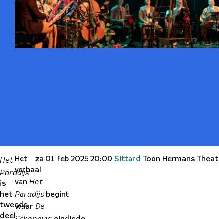
Het
Het
za 01 feb 2025 20:00
Sittard
Toon Hermans Thea
Paradijs
verhaal
Het
van
is
Paradijs
het
begint
De
tweede
waar
deel
Schepping
eindigde.