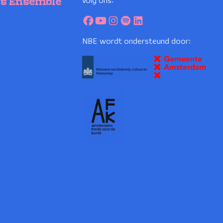
volg ons:
rs Ensemble
2
NBE wordt ondersteund door: