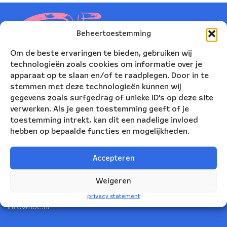
Beheertoestemming
Om de beste ervaringen te bieden, gebruiken wij
technologieën zoals cookies om informatie over je
apparaat op te slaan en/of te raadplegen. Door in te
stemmen met deze technologieën kunnen wij
gegevens zoals surfgedrag of unieke ID's op deze site
verwerken. Als je geen toestemming geeft of je
toestemming intrekt, kan dit een nadelige invloed
hebben op bepaalde functies en mogelijkheden.
Nederlands Blazers Ensemble
Korte Leidsedwarsstraat 12
Accepteren
1017 RC Amsterdam
Weigeren
+31(0)20 623 78 06
privacy statement
info@nbe.nl