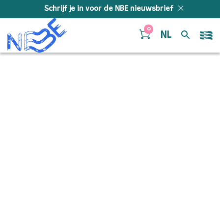
Doorgaan naar inhoud
Schrijf je in voor de NBE nieuwsbrief
0
NL
53435026853_7f2195c6e
(2)