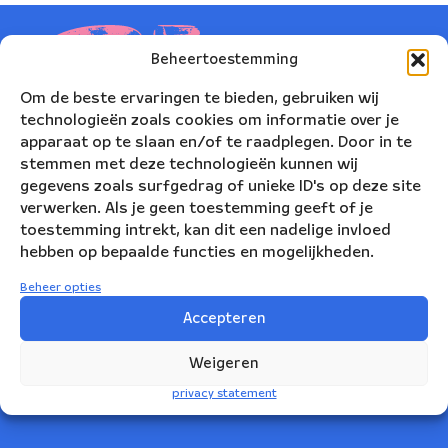
Beheertoestemming
Om de beste ervaringen te bieden, gebruiken wij
technologieën zoals cookies om informatie over je
apparaat op te slaan en/of te raadplegen. Door in te
stemmen met deze technologieën kunnen wij
gegevens zoals surfgedrag of unieke ID's op deze site
verwerken. Als je geen toestemming geeft of je
toestemming intrekt, kan dit een nadelige invloed
hebben op bepaalde functies en mogelijkheden.
Nederlands Blazers Ensemble
Beheer opties
Korte Leidsedwarsstraat 12
Accepteren
1017 RC Amsterdam
Weigeren
+31(0)20 623 78 06
privacy statement
info@nbe.nl