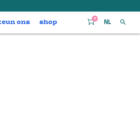
0
teun ons
shop
NL