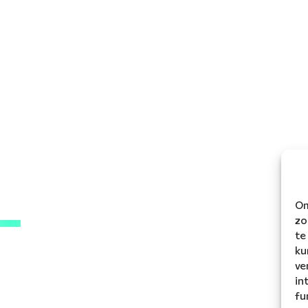
Om
zo
te
ku
ve
in
fu