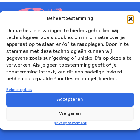
Beheertoestemming
Om de beste ervaringen te bieden, gebruiken wij
technologieën zoals cookies om informatie over je
apparaat op te slaan en/of te raadplegen. Door in te
stemmen met deze technologieën kunnen wij
gegevens zoals surfgedrag of unieke ID's op deze site
verwerken. Als je geen toestemming geeft of je
toestemming intrekt, kan dit een nadelige invloed
hebben op bepaalde functies en mogelijkheden.
Nederlands Blazers Ensemble
Beheer opties
Korte Leidsedwarsstraat 12
Accepteren
1017 RC Amsterdam
Weigeren
+31(0)20 623 78 06
privacy statement
info@nbe.nl