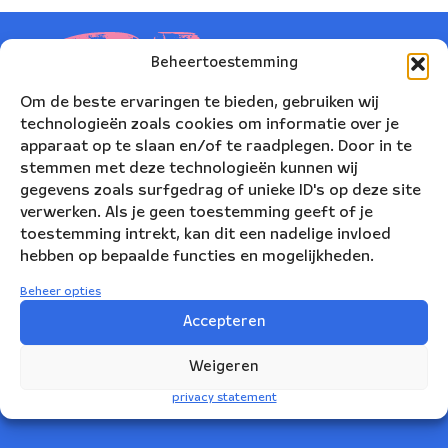
Beheertoestemming
Om de beste ervaringen te bieden, gebruiken wij
technologieën zoals cookies om informatie over je
apparaat op te slaan en/of te raadplegen. Door in te
stemmen met deze technologieën kunnen wij
gegevens zoals surfgedrag of unieke ID's op deze site
verwerken. Als je geen toestemming geeft of je
toestemming intrekt, kan dit een nadelige invloed
hebben op bepaalde functies en mogelijkheden.
Nederlands Blazers Ensemble
Beheer opties
Korte Leidsedwarsstraat 12
Accepteren
1017 RC Amsterdam
Weigeren
+31(0)20 623 78 06
privacy statement
info@nbe.nl