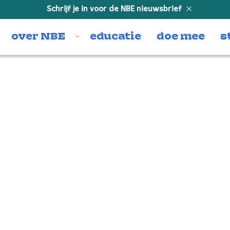
Schrijf je in voor de NBE nieuwsbrief
over NBE
educatie
doe mee
s
16 – Horn in F