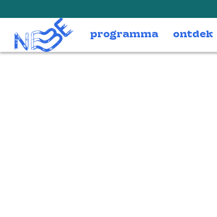
Doorgaan naar inhoud
programma
ontdek
BrahmsUngTanz