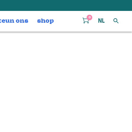
0
teun ons
shop
NL