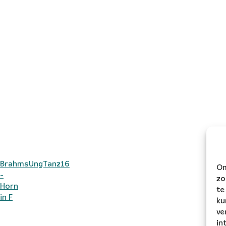
BrahmsUngTanz16
Om
-
zo
Horn
te
in F
ku
ve
in