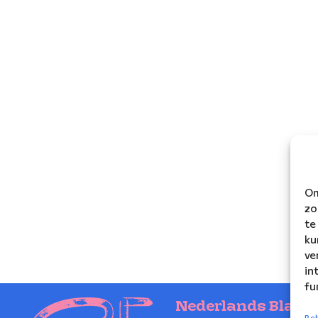
Om
zo
te
ku
ve
in
fu
Nederlands Blaze
Beh