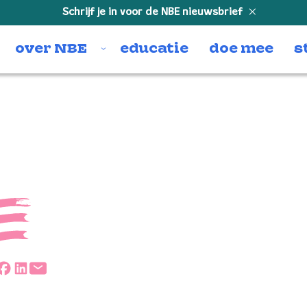
Schrijf je in voor de NBE nieuwsbrief
over NBE
educatie
doe mee
s
35)