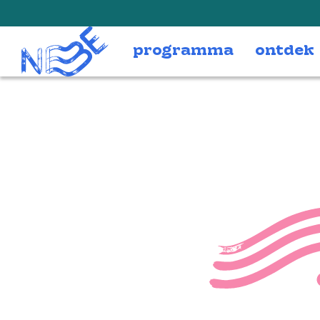
Doorgaan naar inhoud
programma
ontdek
3-19 (
Deel