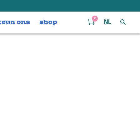
0
teun ons
shop
NL