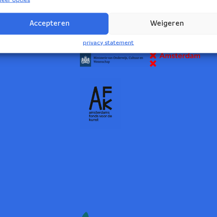
2
Accepteren
Weigeren
NBE wordt ondersteund door:
privacy statement