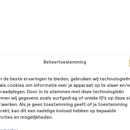
Beheertoestemming
 de beste ervaringen te bieden, gebruiken wij technologieë
als cookies om informatie over je apparaat op te slaan en/o
 raadplegen. Door in te stemmen met deze technologieën
nnen wij gegevens zoals surfgedrag of unieke ID's op deze s
rwerken. Als je geen toestemming geeft of je toestemming
trekt, kan dit een nadelige invloed hebben op bepaalde
ncties en mogelijkheden.
volg ons:
rs Ensemble
eer opties