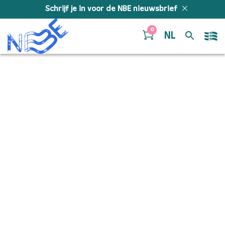
Doorgaan naar inhoud
Schrijf je in voor de NBE nieuwsbrief
0
NL
31698405060_8c16e1554