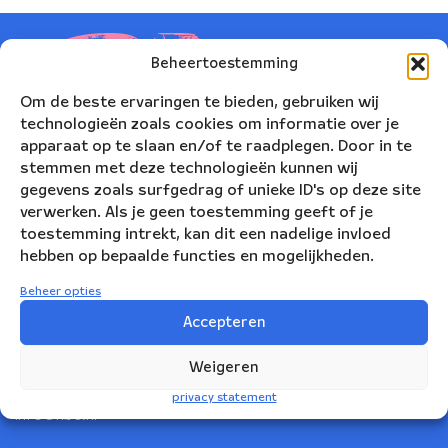
Beheertoestemming
Om de beste ervaringen te bieden, gebruiken wij
technologieën zoals cookies om informatie over je
apparaat op te slaan en/of te raadplegen. Door in te
stemmen met deze technologieën kunnen wij
gegevens zoals surfgedrag of unieke ID's op deze site
verwerken. Als je geen toestemming geeft of je
toestemming intrekt, kan dit een nadelige invloed
hebben op bepaalde functies en mogelijkheden.
Nederlands Blazers Ensemble
Beheer opties
Korte Leidsedwarsstraat 12
Accepteren
1017 RC Amsterdam
Weigeren
+31(0)20 623 78 06
privacy statement
info@nbe.nl