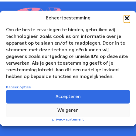
Beheertoestemming
Om de beste ervaringen te bieden, gebruiken wij
technologieën zoals cookies om informatie over je
apparaat op te slaan en/of te raadplegen. Door in te
stemmen met deze technologieën kunnen wij
gegevens zoals surfgedrag of unieke ID's op deze site
verwerken. Als je geen toestemming geeft of je
toestemming intrekt, kan dit een nadelige invloed
hebben op bepaalde functies en mogelijkheden.
Nederlands Blazers Ensemble
Beheer opties
Korte Leidsedwarsstraat 12
Accepteren
1017 RC Amsterdam
Weigeren
+31(0)20 623 78 06
privacy statement
info@nbe.nl