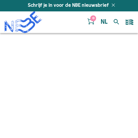
Doorgaan naar inhoud
Schrijf je in voor de NBE nieuwsbrief
0
NL
54491491123_1041f00ca3