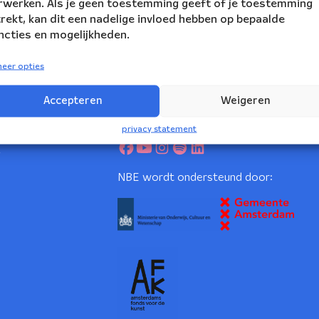
rwerken. Als je geen toestemming geeft of je toestemming
trekt, kan dit een nadelige invloed hebben op bepaalde
ncties en mogelijkheden.
eer opties
Accepteren
Weigeren
volg ons:
rs Ensemble
privacy statement
2
NBE wordt ondersteund door: