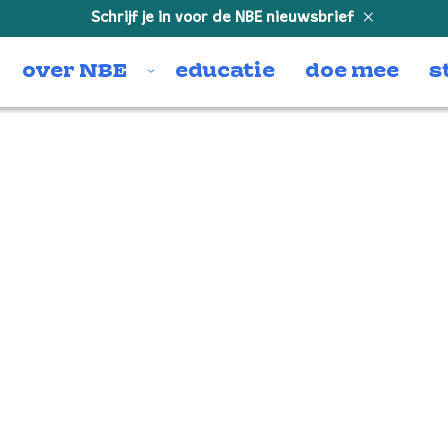
Schrijf je in voor de NBE nieuwsbrief
over NBE
educatie
doe mee
s
NBE 2017 auditie