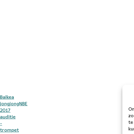
Balkea
jongjongNBE
Om
2017
zo
auditie
te
-
ku
trompet