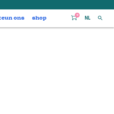
0
teun ons
shop
NL
 – trompet Bb