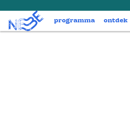
Doorgaan naar inhoud
programma
ontdek
Balkea jongjong