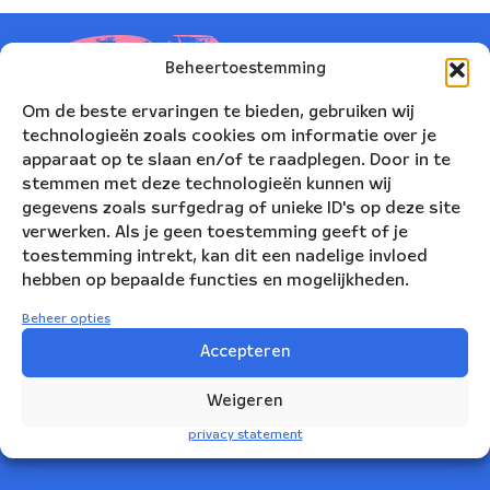
Beheertoestemming
Om de beste ervaringen te bieden, gebruiken wij
technologieën zoals cookies om informatie over je
apparaat op te slaan en/of te raadplegen. Door in te
stemmen met deze technologieën kunnen wij
gegevens zoals surfgedrag of unieke ID's op deze site
verwerken. Als je geen toestemming geeft of je
toestemming intrekt, kan dit een nadelige invloed
hebben op bepaalde functies en mogelijkheden.
Nederlands Blazers Ensemble
Beheer opties
Korte Leidsedwarsstraat 12
Accepteren
1017 RC Amsterdam
Weigeren
+31(0)20 623 78 06
privacy statement
info@nbe.nl