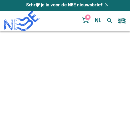
Doorgaan naar inhoud
Schrijf je in voor de NBE nieuwsbrief
0
NL
BerceusesDolly
jongjongNBE – Alto Sax.