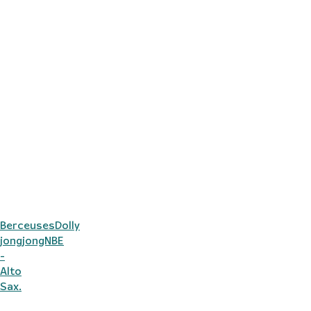
BerceusesDolly
jongjongNBE
-
Alto
Sax.