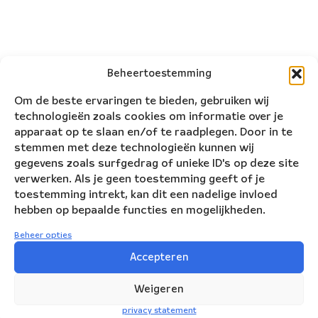
Beheertoestemming
Om de beste ervaringen te bieden, gebruiken wij
technologieën zoals cookies om informatie over je
apparaat op te slaan en/of te raadplegen. Door in te
stemmen met deze technologieën kunnen wij
gegevens zoals surfgedrag of unieke ID's op deze site
verwerken. Als je geen toestemming geeft of je
toestemming intrekt, kan dit een nadelige invloed
hebben op bepaalde functies en mogelijkheden.
Beheer opties
Nederlands Blazers Ensemble
Accepteren
Korte Leidsedwarsstraat 12
Weigeren
1017 RC Amsterdam
privacy statement