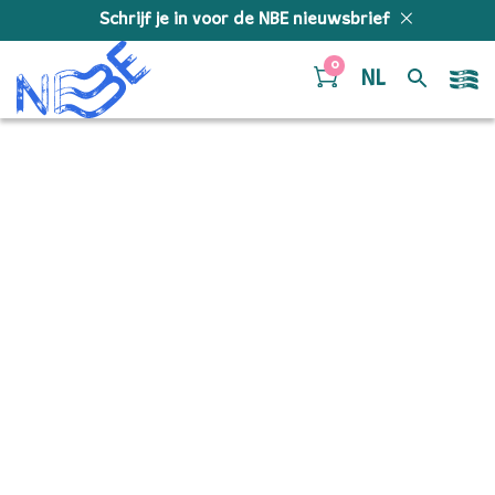
Doorgaan naar inhoud
Schrijf je in voor de NBE nieuwsbrief
0
NL
Bessarabyanke –
jongNBE – Fagot