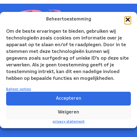
Beheertoestemming
Om de beste ervaringen te bieden, gebruiken wij
technologieën zoals cookies om informatie over je
apparaat op te slaan en/of te raadplegen. Door in te
stemmen met deze technologieën kunnen wij
gegevens zoals surfgedrag of unieke ID's op deze site
verwerken. Als je geen toestemming geeft of je
toestemming intrekt, kan dit een nadelige invloed
hebben op bepaalde functies en mogelijkheden.
Nederlands Blazers Ensemble
Beheer opties
Korte Leidsedwarsstraat 12
Accepteren
1017 RC Amsterdam
Weigeren
+31(0)20 623 78 06
privacy statement
info@nbe.nl