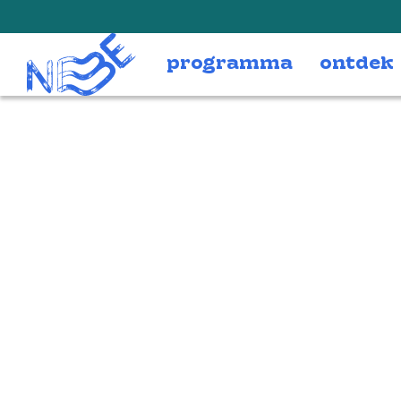
Doorgaan naar inhoud
programma
ontdek
Bessarabyanke 