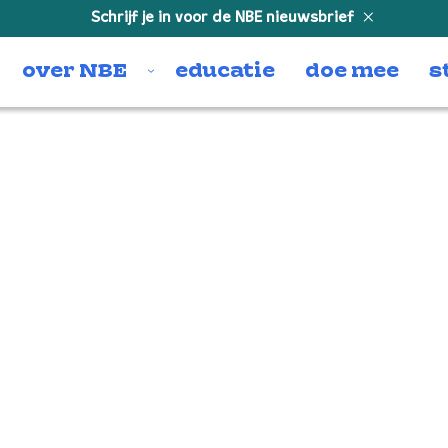
Schrijf je in voor de NBE nieuwsbrief
over NBE
educatie
doe mee
s
– jongNBE – Fag