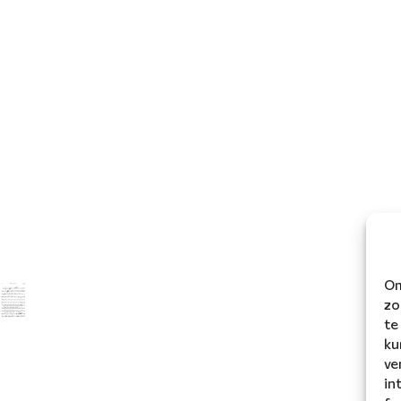
Om
zo
te
ku
ve
in