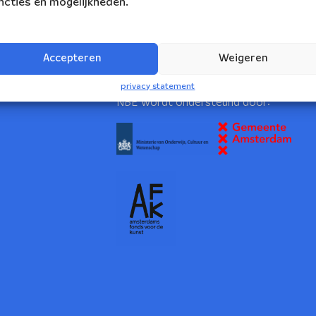
ncties en mogelijkheden.
volg ons:
rs Ensemble
Accepteren
Weigeren
2
privacy statement
NBE wordt ondersteund door: