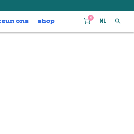
0
teun ons
shop
NL
ot