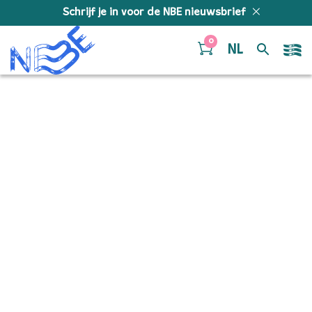
Doorgaan naar inhoud
Schrijf je in voor de NBE nieuwsbrief
0
NL
Bessarabyanke –
jongNBE – Contrabas