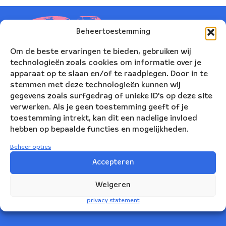
Beheertoestemming
Om de beste ervaringen te bieden, gebruiken wij
technologieën zoals cookies om informatie over je
apparaat op te slaan en/of te raadplegen. Door in te
stemmen met deze technologieën kunnen wij
gegevens zoals surfgedrag of unieke ID's op deze site
verwerken. Als je geen toestemming geeft of je
toestemming intrekt, kan dit een nadelige invloed
hebben op bepaalde functies en mogelijkheden.
Nederlands Blazers Ensemble
Beheer opties
Korte Leidsedwarsstraat 12
Accepteren
1017 RC Amsterdam
Weigeren
+31(0)20 623 78 06
privacy statement
info@nbe.nl