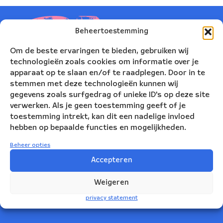
Beheertoestemming
Om de beste ervaringen te bieden, gebruiken wij
technologieën zoals cookies om informatie over je
apparaat op te slaan en/of te raadplegen. Door in te
stemmen met deze technologieën kunnen wij
gegevens zoals surfgedrag of unieke ID's op deze site
verwerken. Als je geen toestemming geeft of je
toestemming intrekt, kan dit een nadelige invloed
hebben op bepaalde functies en mogelijkheden.
Nederlands Blazers Ensemble
Beheer opties
Korte Leidsedwarsstraat 12
Accepteren
1017 RC Amsterdam
Weigeren
+31(0)20 623 78 06
privacy statement
info@nbe.nl