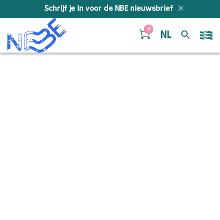
Doorgaan naar inhoud
Schrijf je in voor de NBE nieuwsbrief
0
NL
Carinhoso – Trumpet
(C)