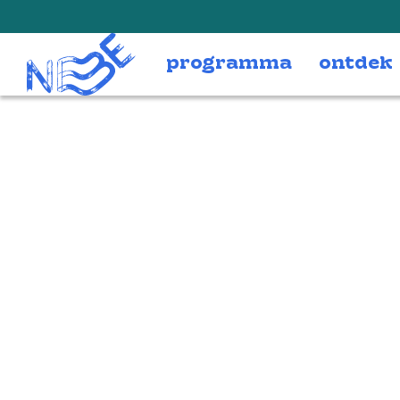
Doorgaan naar inhoud
programma
ontdek
Flyer jongnber