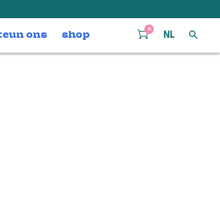
0
teun ons
shop
NL