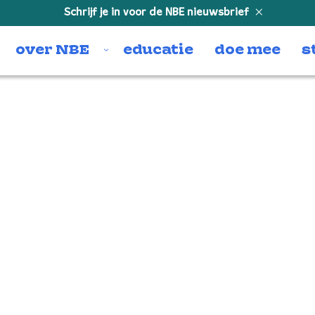
Schrijf je in voor de NBE nieuwsbrief
over NBE
educatie
doe mee
s
egionaal