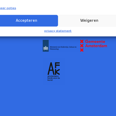
eer opties
volg ons:
rs Ensemble
Accepteren
Weigeren
2
privacy statement
NBE wordt ondersteund door: