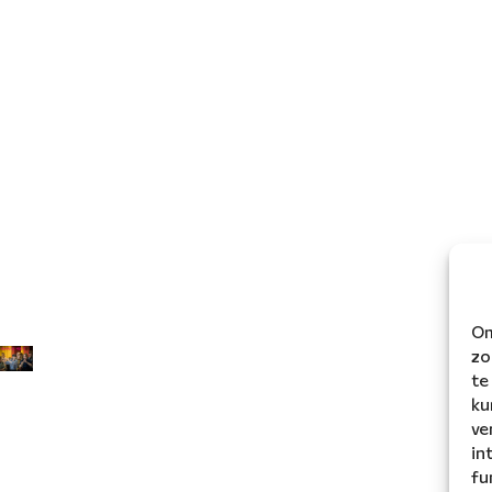
Om
zo
te
ku
ve
in
fu